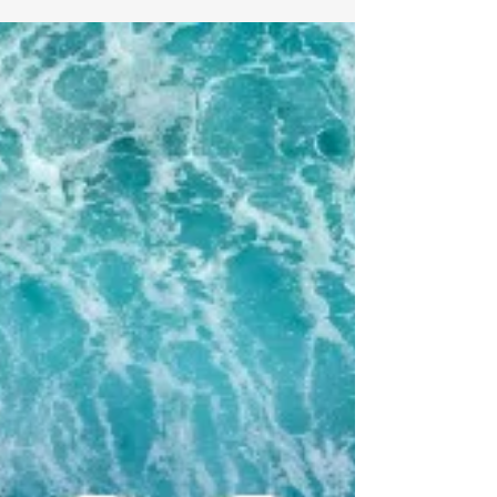
Plasma Marino como nutrición celular. ✅ La Arcilla de
Silicio como imán de toxinas. ✅ Protocolos seguros
de mineralización. Expertos invitados: Bióloga,
Oceanólogo, Químico-Bioquímico, Naturópata y
Médico 🗓️ Martes, 12 de Mayo de 2026 ⏰ 6:00 p.m.
(COL) / 7:00 p.m. (USA) 💻 Vía Zoom
https://us06web.zoom.us/j/88112836996?pwd=Gs