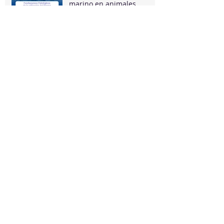
marino en animales
BEBER AGUA DE MAR?
Providencia Brilla en la
Expo Asocaba Copa Brío
2024