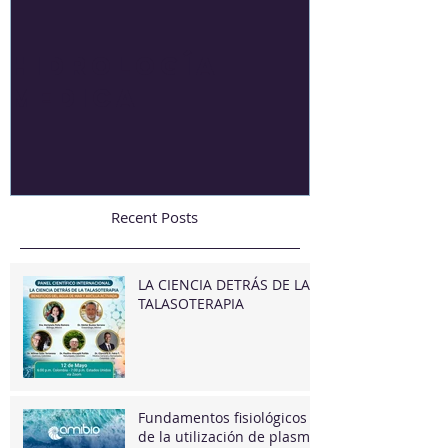
Hidrología
Agua de
Medica
Recent Posts
LA CIENCIA DETRÁS DE LA
TALASOTERAPIA
Fundamentos fisiológicos
de la utilización de plasma