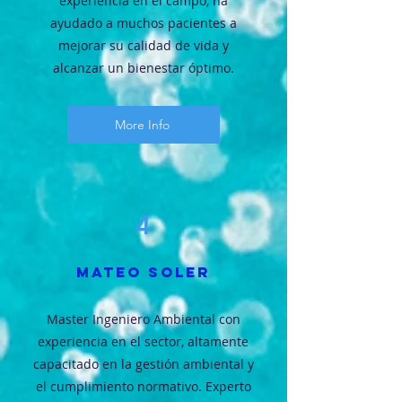
experiencia en el campo, ha
ayudado a muchos pacientes a
mejorar su calidad de vida y
alcanzar un bienestar óptimo.
More Info
4
MATEO SOLER
Master Ingeniero Ambiental con
experiencia en el sector, altamente
capacitado en la gestión ambiental y
el cumplimiento normativo. Experto