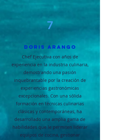
7
DORIS ARANGO
Chef Ejecutiva con años de
experiencia en la industria culinaria,
demostrando una pasión
inquebrantable por la creación de
experiencias gastronómicas
excepcionales. Con una sólida
formación en técnicas culinarias
clásicas y contemporáneas, ha
desarrollado una amplia gama de
habilidades que le permiten liderar
equipos de cocina, gestionar