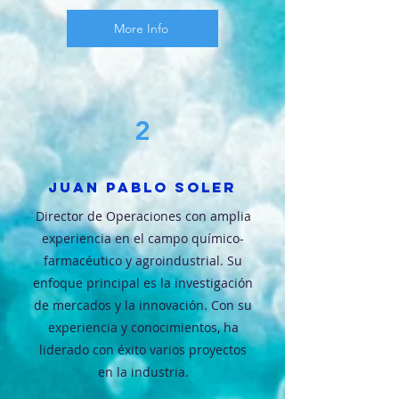
More Info
2
Juan Pablo Soler
Director de Operaciones con amplia
experiencia en el campo químico-
farmacéutico y agroindustrial. Su
enfoque principal es la investigación
de mercados y la innovación. Con su
experiencia y conocimientos, ha
liderado con éxito varios proyectos
en la industria.