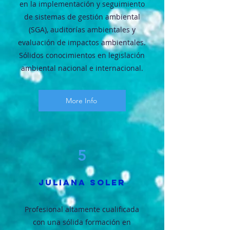
en la implementación y seguimiento
de sistemas de gestión ambiental
(SGA), auditorías ambientales y
evaluación de impactos ambientales.
Sólidos conocimientos en legislación
ambiental nacional e internacional.
More Info
5
JULIANA SOLER
Profesional altamente cualificada
con una sólida formación en