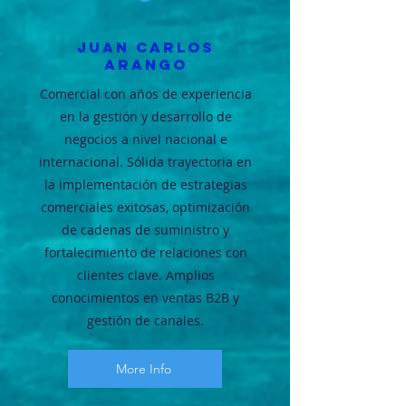
JUAN CARLOS
ARANGO
Comercial con años de experiencia
en la gestión y desarrollo de
negocios a nivel nacional e
internacional. Sólida trayectoria en
la implementación de estrategias
comerciales exitosas, optimización
de cadenas de suministro y
fortalecimiento de relaciones con
clientes clave. Amplios
conocimientos en ventas B2B y
gestión de canales.
More Info