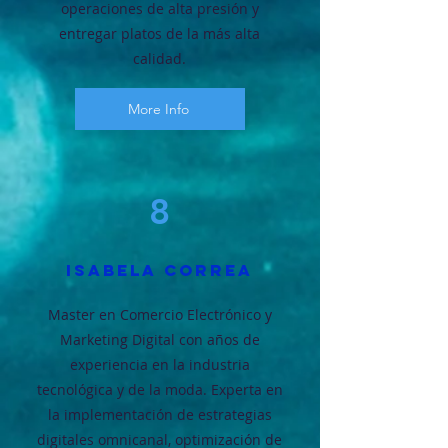
operaciones de alta presión y
entregar platos de la más alta
calidad.
More Info
8
ISABELA CORREA
Master en Comercio Electrónico y
Marketing Digital con años de
experiencia en la industria
tecnológica y de la moda. Experta en
la implementación de estrategias
digitales omnicanal, optimización de