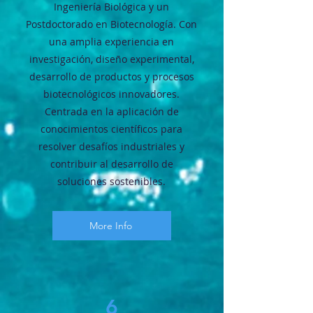
Ingeniería Biológica y un
Postdoctorado en Biotecnología. Con
una amplia experiencia en
investigación, diseño experimental,
desarrollo de productos y procesos
biotecnológicos innovadores.
Centrada en la aplicación de
conocimientos científicos para
resolver desafíos industriales y
contribuir al desarrollo de
soluciones sostenibles.
More Info
6