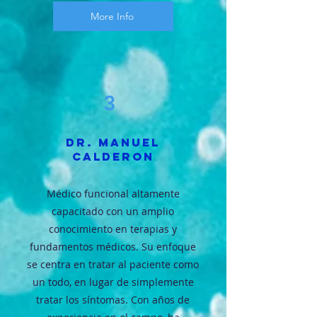
More Info
3
Dr. Manuel
Calderon
Médico funcional altamente
capacitado con un amplio
conocimiento en terapias y
fundamentos médicos. Su enfoque
se centra en tratar al paciente como
un todo, en lugar de simplemente
tratar los síntomas. Con años de