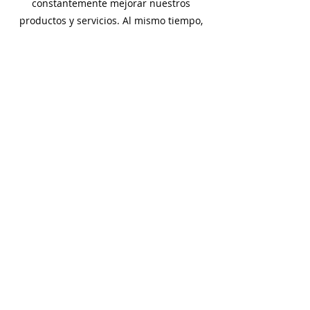
constantemente mejorar nuestros
productos y servicios. Al mismo tiempo,
somos conscientes de nuestra
responsabilidad con el medio ambiente y
la sociedad, por lo que trabajamos
activamente para minimizar nuestro
impacto ambiental y contribuir al
bienestar de nuestra comunidad.
MISIÓN
Como la primera compañía en explorar
las propiedades medicinales y
nutricionales del mar, ofrecemos una